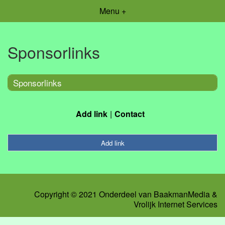
Menu +
Sponsorlinks
Sponsorlinks
Add link
Contact
Add link
Copyright © 2021 Onderdeel van
BaakmanMedia
&
Vrolijk Internet Services