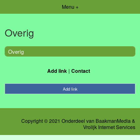
Menu +
Overig
Overig
Add link
Contact
Add link
Copyright © 2021 Onderdeel van
BaakmanMedia
&
Vrolijk Internet Services