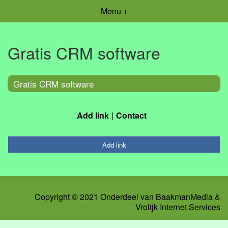
Menu +
Gratis CRM software
Gratis CRM software
Add link
Contact
Add link
Copyright © 2021 Onderdeel van
BaakmanMedia
&
Vrolijk Internet Services