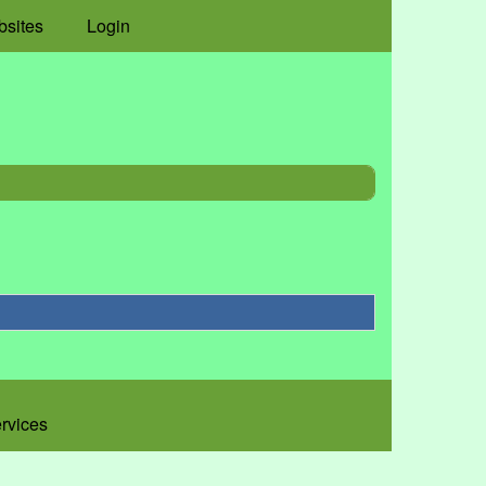
bsites
Login
ervices