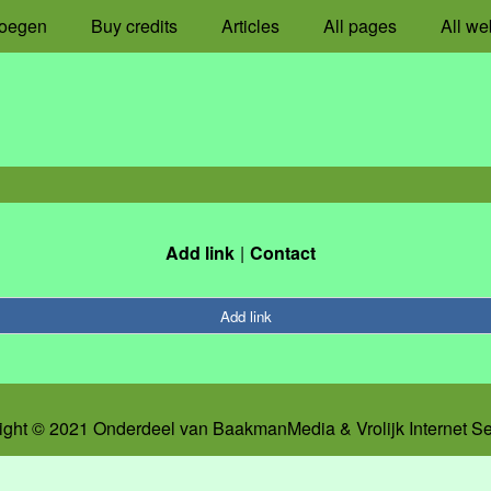
oegen
Buy credits
Articles
All pages
All we
Add link
Contact
Add link
ight © 2021 Onderdeel van
BaakmanMedia
&
Vrolijk Internet S