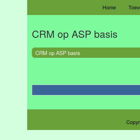
Home
Toev
CRM op ASP basis
CRM op ASP basis
Copyr